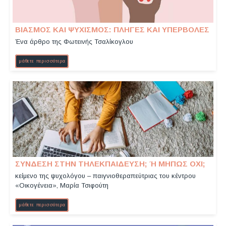
ΒΙΑΣΜΌΣ ΚΑΙ ΨΥΧΙΣΜΌΣ: ΠΛΗΓΈΣ ΚΑΙ ΥΠΕΡΒΟΛΈΣ
Ένα άρθρο της Φωτεινής Τσαλίκογλου
μάθετε περισσότερα
ΣΎΝΔΕΣΗ ΣΤΗΝ ΤΗΛΕΚΠΑΊΔΕΥΣΗ; Ή ΜΉΠΩΣ ΌΧΙ;
κείμενο της ψυχολόγου – παιγνιοθεραπεύτριας του κέντρου
«Οικογένεια», Μαρία Τσιφούτη
μάθετε περισσότερα